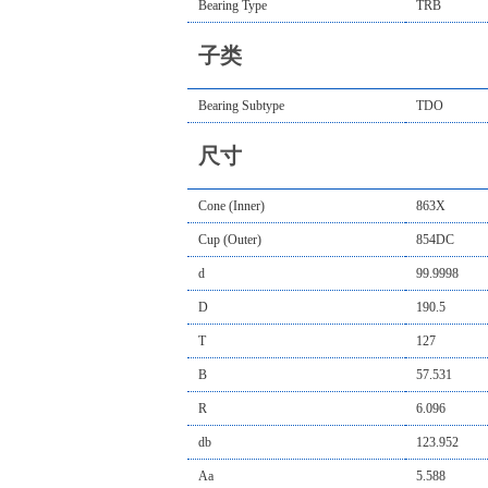
Bearing Type
TRB
子类
Bearing Subtype
TDO
尺寸
Cone (Inner)
863X
Cup (Outer)
854DC
d
99.9998
D
190.5
T
127
B
57.531
R
6.096
db
123.952
Aa
5.588