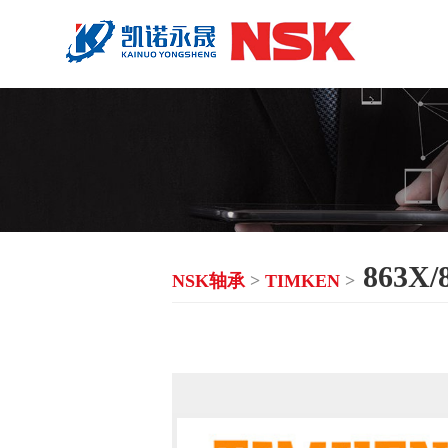
863X
NSK轴承
>
TIMKEN
>