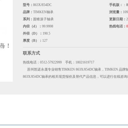
型号：
863X/854DC
手机版：
：
品牌：
TIMKEN轴承
浏览量：
109
系列：
圆锥滚子轴承
更新日期：
2
内径（d）：
99.9998
热线电话：
0
外径（D）：
190.5
厚度（B）：
127
联系方式
热线电话：0512-57922999 手机：18021619717
苏州凯诺永晟专业销售TIMKEN 863X/854DC轴承，TIMKEN 品牌
863X/854DC轴承的相关现货报价及替代产品信息，可以进行在线