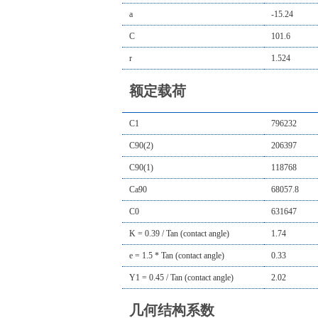
a
-15.24
C
101.6
r
1.524
额定载荷
C1
796232
C90(2)
206397
C90(1)
118768
Ca90
68057.8
C0
631647
K = 0.39 / Tan (contact angle)
1.74
e = 1.5 * Tan (contact angle)
0.33
Y1 = 0.45 / Tan (contact angle)
2.02
几何结构系数