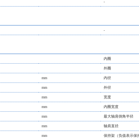
-
-
内圈
外圈
mm
内径
mm
外径
mm
宽度
mm
内圈宽度
mm
最大轴肩倒角半径
mm
轴肩直径
mm
保持架（负值表示保