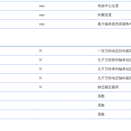
大端面）
mm
有效中心位置
mm
外圈宽度
mm
最大轴承座挡肩圆角
N
一百万转动态径向载
N
九千万转双列轴承动
N
九千万转单列轴承动
N
九千万转动态轴向载
N
静态额定载荷
系数
系数
系数