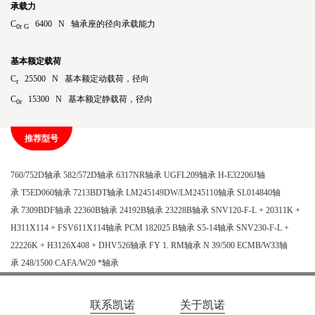
承载力
C
6400 N 轴承座的径向承载能力
0r G
基本额定载荷
C
25500 N 基本额定动载荷，径向
r
C
15300 N 基本额定静载荷，径向
0r
推荐型号
760/752D轴承
582/572D轴承
6317NR轴承
UGFL209轴承
H-E32206J轴
承
T5ED060轴承
7213BDT轴承
LM245149DW/LM245110轴承
SL014840轴
承
7309BDF轴承
22360B轴承
24192B轴承
23228B轴承
SNV120-F-L + 20311K +
H311X114 + FSV611X114轴承
PCM 182025 B轴承
S5-14轴承
SNV230-F-L +
22226K + H3126X408 + DHV526轴承
FY 1. RM轴承
N 39/500 ECMB/W33轴
承
248/1500 CAFA/W20 *轴承
联系凯诺
关于凯诺