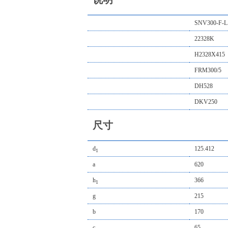
SNV300-F-L
22328K
H2328X415
FRM300/5
DH528
DKV250
尺寸
d
125.412
1
a
620
h
366
1
g
215
b
170
c
65