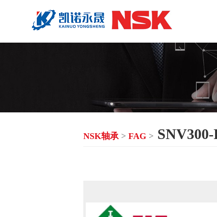
SNV300-F
NSK轴承
>
FAG
>