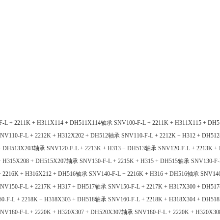
F-L + 2211K + H311X114 + DH511X114轴承
SNV100-F-L + 2211K + H311X115 + D
NV110-F-L + 2212K + H312X202 + DH512轴承
SNV110-F-L + 2212K + H312 + DH5
4 + DH513X203轴承
SNV120-F-L + 2213K + H313 + DH513轴承
SNV120-F-L + 2213K 
 + H315X208 + DH515X207轴承
SNV130-F-L + 2215K + H315 + DH515轴承
SNV130-F-
+ 2216K + H316X212 + DH516轴承
SNV140-F-L + 2216K + H316 + DH516轴承
SNV140
NV150-F-L + 2217K + H317 + DH517轴承
SNV150-F-L + 2217K + H317X300 + DH5
0-F-L + 2218K + H318X303 + DH518轴承
SNV160-F-L + 2218K + H318X304 + DH5
NV180-F-L + 2220K + H320X307 + DH520X307轴承
SNV180-F-L + 2220K + H320X3