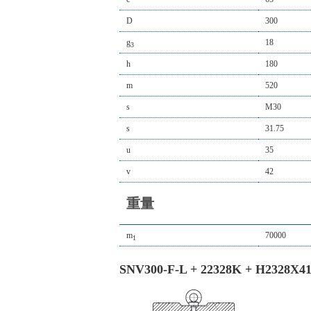
D
300
g
18
3
h
180
m
520
s
M30
s
31.75
u
35
v
42
重量
m
70000
1
SNV300-F-L + 22328K + H2328